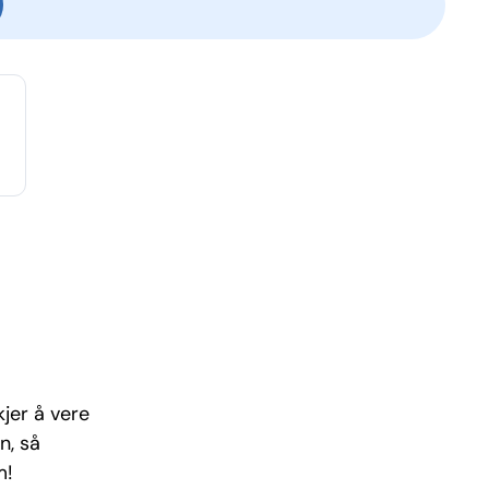
kjer å vere
n, så
m!