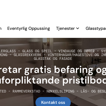
m
Eventyrlig Oppussing
Tjenester
Glasstypa
LERGLASS - GLASS OG SPEIL - VINDAUGE OG DØRER - SY
ING - GLASSREKKVERK - VINTERHAGAR/HAGESTOVE OG IN
GLASSTAK OG FASADE
retar gratis befaring o
forpliktande pristilbo
TED - RAMMEVERKSTAD - NØKKELSLIPING - LÅS- OG BES
Kontakt oss