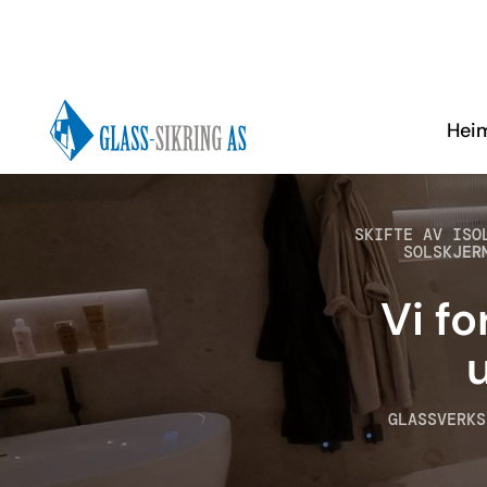
No items found.
Hei
SKIFTE AV ISO
SOLSKJERM
Vi fo
u
GLASSVERKS