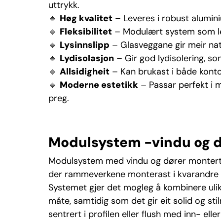
uttrykk.
🔹
Høg kvalitet
– Leveres i robust alumini
🔹
Fleksibilitet
– Modulært system som lett
🔹
Lysinnslipp
– Glasveggane gir meir nat
🔹
Lydisolasjon
– Gir god lydisolering, som
🔹
Allsidigheit
– Kan brukast i både konto
🔹
Moderne estetikk
– Passar perfekt i mo
preg.
Modulsystem -vindu og d
Modulsystem med vindu og dører montert ka
der rammeverkene monterast i kvarandre for
Systemet gjer det mogleg å kombinere ulik
måte, samtidig som det gir eit solid og sti
sentrert i profilen eller flush med inn- ell