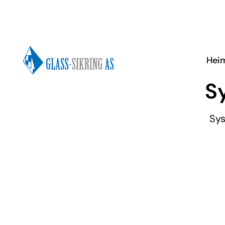
Hei
S
Sys