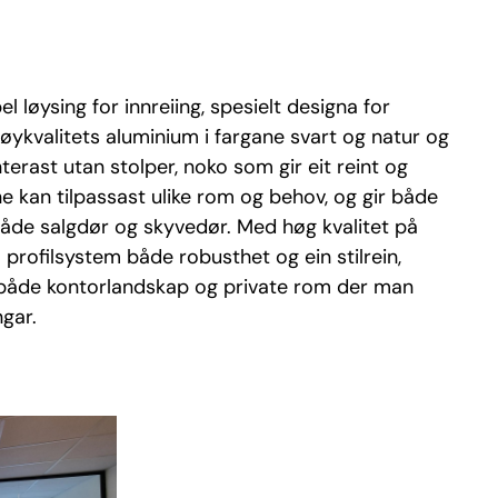
el løysing for innreiing, spesielt designa for
øykvalitets aluminium i fargane svart og natur og
nterast utan stolper, noko som gir eit reint og
kan tilpassast ulike rom og behov, og gir både
t både salgdør og skyvedør. Med høg kvalitet på
 profilsystem både robusthet og ein stilrein,
r både kontorlandskap og private rom der man
ngar.