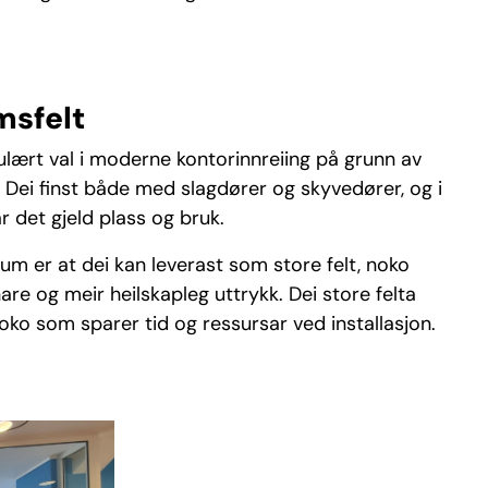
msfelt
lært val i moderne kontorinnreiing på grunn av
. Dei finst både med slagdører og skyvedører, og i
år det gjeld plass og bruk.
um er at dei kan leverast som store felt, noko
are og meir heilskapleg uttrykk. Dei store felta
ko som sparer tid og ressursar ved installasjon.