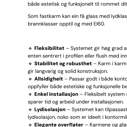
både estetisk og funksjonelt til rommet dit
Som fastkarm kan ein få glass med lydklas
brannklasser opptil og med EI60.
🔹
Fleksibilitet
– Systemet gir høg grad av
enten sentrert i profilen eller flush med in
🔹
Stabilitet og robusthet
– Karm i karm-
gir langvarig og solid konstruksjon.
🔹
Allsidigheit
– Passar godt i både kontor
oppfyller både estetiske og funksjonelle b
🔹
Enkel installasjon
– Fleksibelt system 
sparer tid og arbeid under installasjonen.
🔹
Lydisolasjon
– Systemet kan tilpassast 
lydisolasjon, noko som er ideelt i kontormilj
🔹
Elegante overflater
– Karmene og glasse