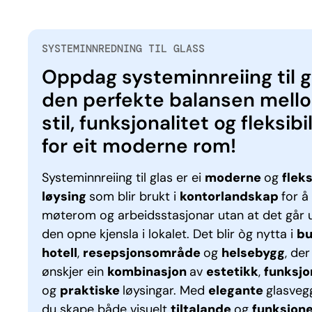
SYSTEMINNREDNING TIL GLASS
Oppdag systeminnreiing til g
den perfekte balansen mell
stil, funksjonalitet og fleksibi
for eit moderne rom!
Systeminnreiing til glas er ei
moderne
og
fleks
løysing
som blir brukt i
kontorlandskap
for å
møterom og arbeidsstasjonar utan at det går 
den opne kjensla i lokalet. Det blir òg nytta i
bu
hotell
,
resepsjonsområde
og
helsebygg
, der
ønskjer ein
kombinasjon
av
estetikk
,
funksjo
og
praktiske
løysingar. Med
elegante
glasveg
du skape både visuelt
tiltalande
og
funksjone