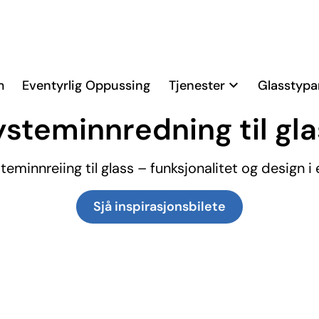
m
Eventyrlig Oppussing
Tjenester
Glasstypa
TJENESTE
ysteminnredning til gla
teminnreiing til glass – funksjonalitet og design i e
Sjå inspirasjons­bilete