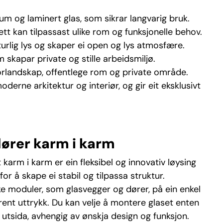
um og laminert glas, som sikrar langvarig bruk.
 kan tilpassast ulike rom og funksjonelle behov.
urlig lys og skaper ei open og lys atmosfære.
 skapar private og stille arbeidsmiljø.
rlandskap, offentlege rom og private område.
derne arkitektur og interiør, og gir eit eksklusivt
ører karm i karm
rm i karm er ein fleksibel og innovativ løysing
 å skape ei stabil og tilpassa struktur.
e moduler, som glasvegger og dører, på ein enkel
lrent uttrykk. Du kan velje å montere glaset enten
er utsida, avhengig av ønskja design og funksjon.