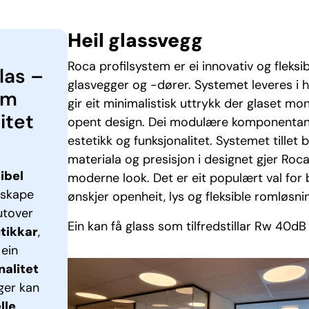
Heil glassvegg
Roca profilsystem er ei innovativ og fleksib
las –
glasvegger og -dører. Systemet leveres i h
om
gir eit minimalistisk uttrykk der glaset mo
litet
opent design. Dei modulære komponentane 
estetikk og funksjonalitet. Systemet tille
materiala og presisjon i designet gjer Roca
ibel
moderne look. Det er eit populært val fo
 skape
ønskjer openheit, lys og fleksible romløsni
utover
Ein kan få glass som tilfredstillar Rw 40dB
tikkar
,
 ein
nalitet
ger kan
lle