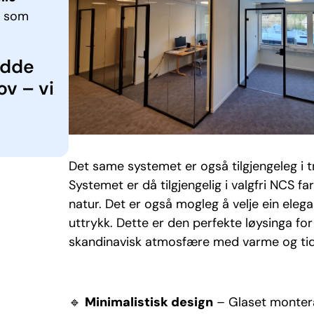
v som
ydde
v – vi
Det same systemet er også tilgjengeleg i tr
Systemet er då tilgjengelig i valgfri NCS far
natur. Det er også mogleg å velje ein eleg
uttrykk. Dette er den perfekte løysinga for
skandinavisk atmosfære med varme og tidl
🔹
Minimalistisk design
– Glaset monteras