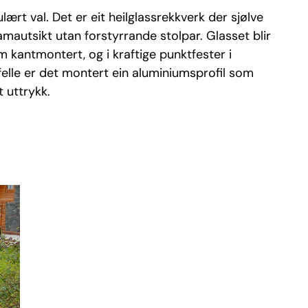
lært val. Det er eit heilglassrekkverk der sjølve
ramautsikt utan forstyrrande stolpar. Glasset blir
m kantmontert, og i kraftige punktfester i
felle er det montert ein aluminiumsprofil som
t uttrykk.