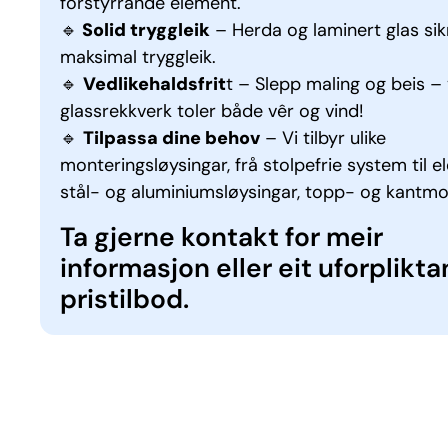
forstyrrande element.
🔹
Solid tryggleik
– Herda og laminert glas sik
maksimal tryggleik.
🔹
Vedlikehaldsfrit
t – Slepp maling og beis –
glassrekkverk toler både vêr og vind!
🔹
Tilpassa dine behov
– Vi tilbyr ulike
monteringsløysingar, frå stolpefrie system til e
stål- og aluminiumsløysingar, topp- og kantmo
Ta gjerne kontakt for meir
informasjon eller eit uforplikt
pristilbod.