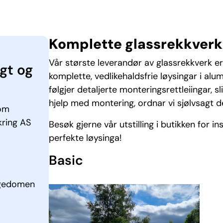
Komplette glassrekkverk
Vår største leverandør av glassrekkverk e
ygt og
komplette, vedlikehaldsfrie løysingar i al
følgjer detaljerte monteringsrettleiingar, s
hjelp med montering, ordnar vi sjølvsagt d
om
kring AS
Besøk gjerne vår utstilling i butikken for i
perfekte løysinga!
Basic
igedomen