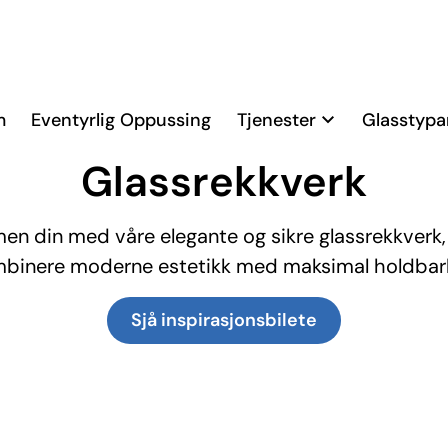
m
Eventyrlig Oppussing
Tjenester
Glasstypa
TJENESTE
Glass­rekk­verk
en din med våre elegante og sikre glassrekkverk, 
binere moderne estetikk med maksimal holdbar
Sjå inspirasjons­bilete