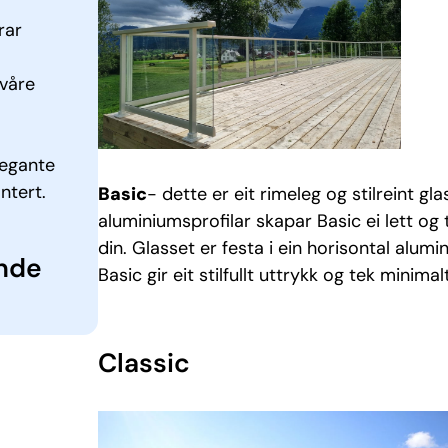
rar
 våre
legante
ntert.
Basic
- dette er eit rimeleg og stilreint g
aluminiumsprofilar skapar Basic ei lett og
din. Glasset er festa i ein horisontal alumi
ande
Basic gir eit stilfullt uttrykk og tek minima
Classic