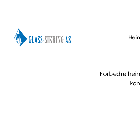
Hei
Forbedre heim
kom