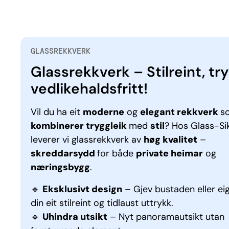
GLASS­REKK­VERK
Glassrekkverk – Stilreint, tr
vedlikehaldsfritt!
Vil du ha eit
moderne
og
elegant rekkverk
s
kombinerer tryggleik
med
stil
? Hos Glass-Si
leverer vi glassrekkverk av
høg kvalitet
–
skreddarsydd
for både
private heimar
og
næringsbygg
.
🔹
Eksklusivt design
– Gjev bustaden eller e
din eit stilreint og tidlaust uttrykk.
🔹
Uhindra utsikt
– Nyt panoramautsikt utan